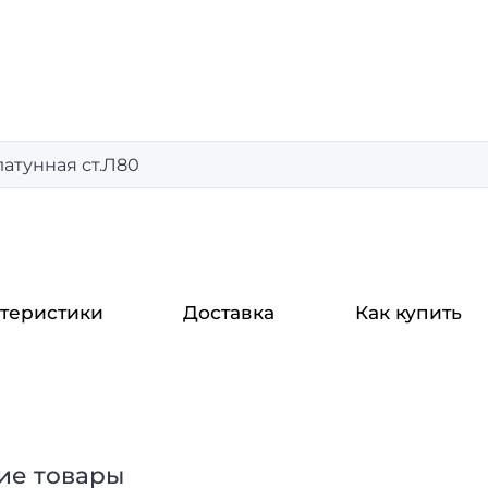
латунная ст.Л80
теристики
Доставка
Как купить
ие товары