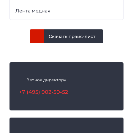
Лента медная
Скачать прайс-лист
К
а
Звонок директору
к
с
+7 (495) 902-50-52
в
я
з
а
т
ь