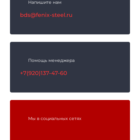
Напишите нам
с
bds@fenix-steel.ru
я
Помощь менеджера
+7(920)137-47-60
Мы в социальных сетях